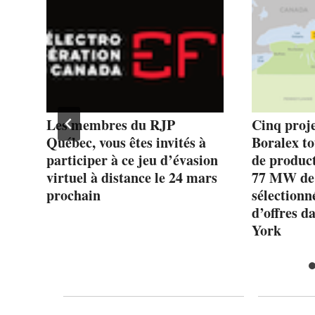
e
Les membres du RJP
Cinq proje
e
Québec, vous êtes invités à
Boralex t
participer à ce jeu d’évasion
de product
été
virtuel à distance le 24 mars
77 MW de 
prochain
sélectionn
d’offres d
York