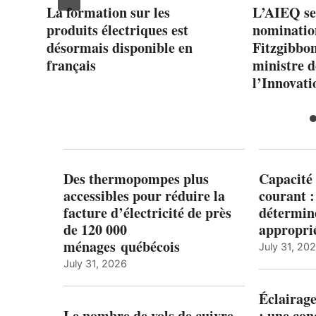
tal
La formation sur les
L’AIEQ se 
 »
produits électriques est
nominatio
désormais disponible en
Fitzgibbon
français
ministre d
l’Innovati
Des thermopompes plus
Capacité 
accessibles pour réduire la
courant 
facture d’électricité de près
détermine
de 120 000
appropri
ménages québécois
July 31, 20
July 31, 2026
Éclairage
Le nombre de vols de cuivre
: une con