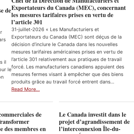
Chef de la Direction de Manufacturiers et
Exportateurs du Canada (MEC), concernant
se de
les mesures tarifaires prises en vertu de
l’article 301
31-juillet-2026 « Les Manufacturiers et
r
Exportateurs du Canada (MEC) sont déçus de la
ars
décision d’inclure le Canada dans les nouvelles
mesures tarifaires américaines prises en vertu de
l’article 301 relativement aux pratiques de travail
 il
forcé. Les manufacturiers canadiens appuient des
ur le
mesures fermes visant à empêcher que des biens
on
produits grâce au travail forcé entrent dans…
Read More…
 commerciales de
Le Canada investit dans le
Transformer
projet d’agrandissement de
ise des membres en
l’interconnexion Île-du-