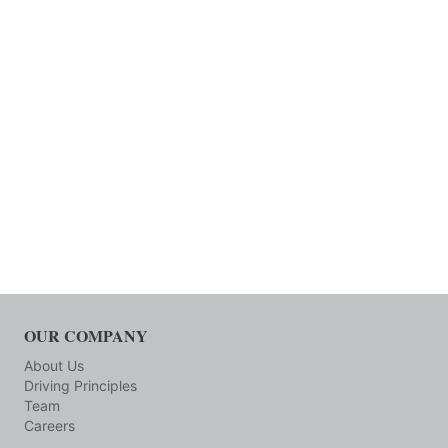
OUR COMPANY
About Us
Driving Principles
Team
Careers