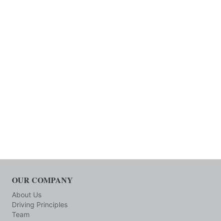
OUR COMPANY
About Us
Driving Principles
Team