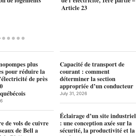
on de logements
de l’électricité, 1ère partie –
Article 23
mopompes plus
Capacité de transport de
es pour réduire la
courant : comment
’électricité de près
déterminer la section
00
appropriée d’un conducteur
québécois
July 31, 2026
26
Éclairage d’un site industriel
 de vols de cuivre
: une conception axée sur la
éseaux de Bell a
sécurité, la productivité et la