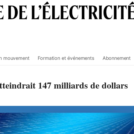
n mouvement
Formation et événements
Abonnement
teindrait 147 milliards de dollars