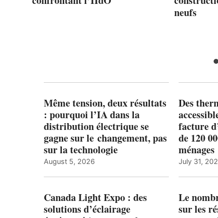
e,
confrontant l’IIdO
constructi
neufs
Même tension, deux résultats
Des ther
: pourquoi l’IA dans la
accessibl
distribution électrique se
facture d
gagne sur le changement, pas
de 120 0
sur la technologie
ménages 
August 5, 2026
July 31, 20
Canada Light Expo : des
Le nombre
solutions d’éclairage
sur les r