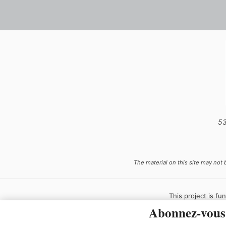
53
The material on this site may not 
This project is fun
by the Governmen
Abonnez-vous 