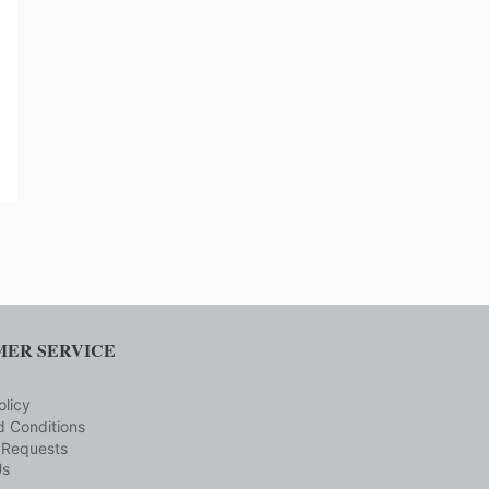
ER SERVICE
olicy
 Conditions
 Requests
Us