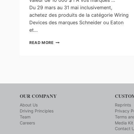
Du 29 mars au 31 mai inclusivement,
achetez des produits de la catégorie Wiring
Devices des marques Schneider ou Eaton
et…
GUILLEVIN
READ MORE
:
ACHETEZ
EN
LIGNE,
VOYAGEZ
EN
VRAI
!
OUR COMPANY
CUSTOM
About Us
Reprints
Driving Principles
Privacy P
Team
Terms and
Careers
Media Kit
Contact 