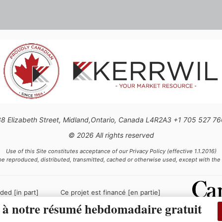
8 Elizabeth Street, Midland,Ontario, Canada L4R2A3 +1 705 527 7
© 2026 All rights reserved
Use of this Site constitutes acceptance of our Privacy Policy (effective 1.1.2016)
be reproduced, distributed, transmitted, cached or otherwise used, except with the 
ded [in part]
Ce projet est financé [en partie]
t of Canada.
par le gouvernement du
à notre résumé hebdomadaire gratuit
Canada.