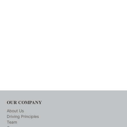
OUR COMPANY
About Us
Driving Principles
Team