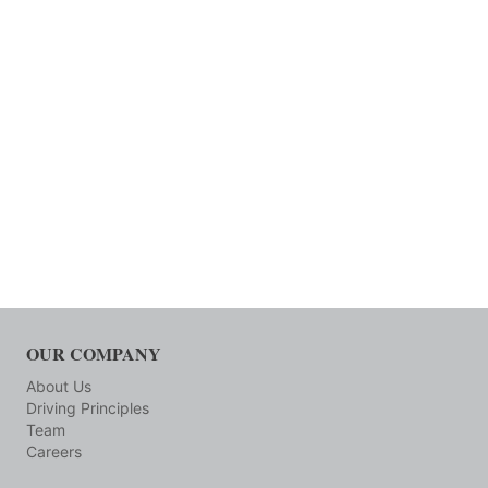
OUR COMPANY
About Us
Driving Principles
Team
Careers