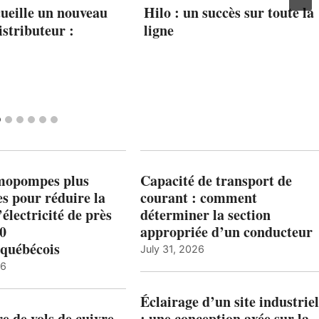
ueille un nouveau
Hilo : un succès sur toute la
stributeur :
ligne
mopompes plus
Capacité de transport de
es pour réduire la
courant : comment
’électricité de près
déterminer la section
00
appropriée d’un conducteur
québécois
July 31, 2026
26
Éclairage d’un site industriel
 de vols de cuivre
: une conception axée sur la