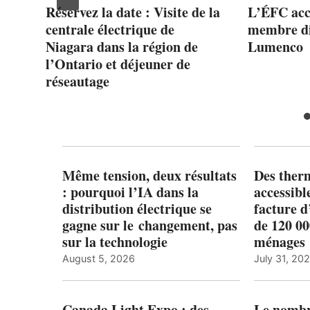
 de
Réservez la date : Visite de la
L’ÉFC acc
nts
centrale électrique de
membre di
Niagara dans la région de
Lumenco
l’Ontario et déjeuner de
réseautage
Même tension, deux résultats
Des ther
: pourquoi l’IA dans la
accessibl
distribution électrique se
facture d
gagne sur le changement, pas
de 120 0
sur la technologie
ménages 
August 5, 2026
July 31, 20
Canada Light Expo : des
Le nombre