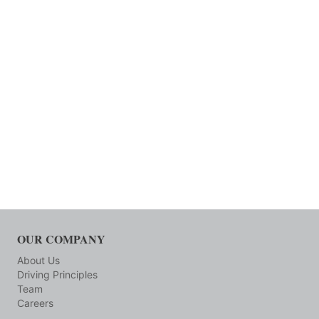
OUR COMPANY
About Us
Driving Principles
Team
Careers