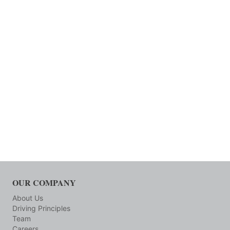
OUR COMPANY
About Us
Driving Principles
Team
Careers