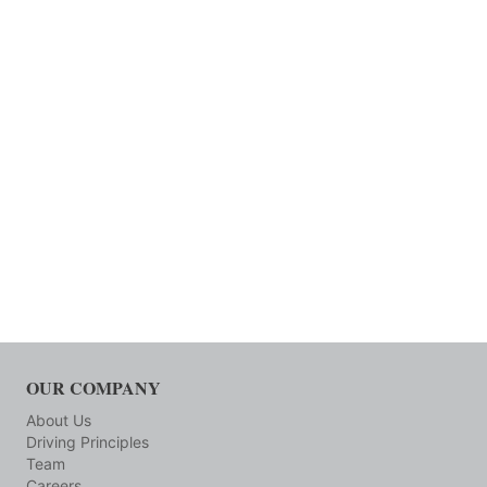
OUR COMPANY
About Us
Driving Principles
Team
Careers