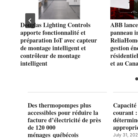
Douglas Lighting Controls
ABB lance
apporte fonctionnalité et
panneau in
MC
préparation IoT avec capteur
ReliaHom
de montage intelligent et
gestion én
contrôleur de montage
résidentie
intelligent
et au Can
Des thermopompes plus
Capacité 
accessibles pour réduire la
courant 
facture d’électricité de près
détermine
de 120 000
appropri
ménages québécois
July 31, 20