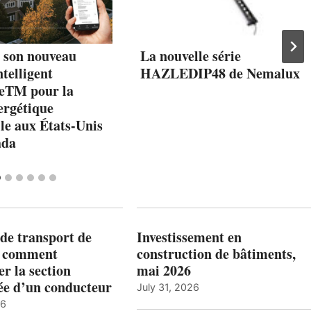
 son nouveau
La nouvelle série
telligent
HAZLEDIP48 de Nemalux
eTM pour la
ergétique
lle aux États-Unis
ada
de transport de
Investissement en
: comment
construction de bâtiments,
r la section
mai 2026
ée d’un conducteur
July 31, 2026
26