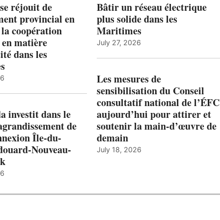
e réjouit de
Bâtir un réseau électrique
ent provincial en
plus solide dans les
 la coopération
Maritimes
 en matière
July 27, 2026
ité dans les
es
Les mesures de
26
sensibilisation du Conseil
consultatif national de l’ÉFC
 investit dans le
aujourd’hui pour attirer et
’agrandissement de
soutenir la main-d’œuvre de
nnexion Île-du-
demain
douard-Nouveau-
July 18, 2026
ck
26