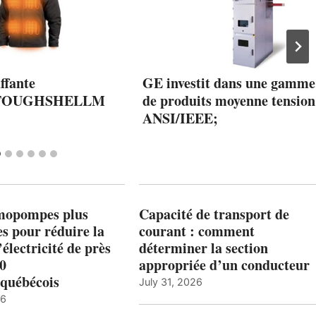
ffante
GE investit dans une gamme
TOUGHSHELLM
de produits moyenne tension
ANSI/IEEE;
mopompes plus
Capacité de transport de
es pour réduire la
courant : comment
’électricité de près
déterminer la section
00
appropriée d’un conducteur
québécois
July 31, 2026
26