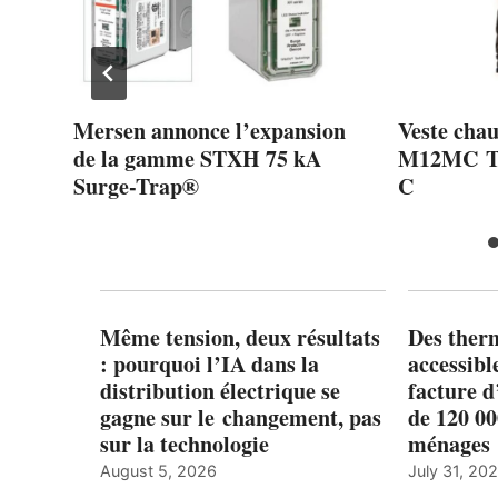
nd
Mersen annonce l’expansion
Veste chau
de la gamme STXH 75 kA
M12MC 
Surge-Trap®
C
Même tension, deux résultats
Des ther
: pourquoi l’IA dans la
accessibl
distribution électrique se
facture d
gagne sur le changement, pas
de 120 0
sur la technologie
ménages 
August 5, 2026
July 31, 20