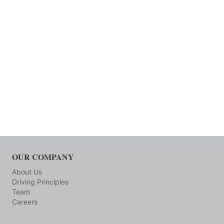
OUR COMPANY
About Us
Driving Principles
Team
Careers