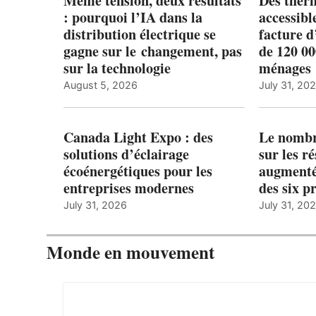
Même tension, deux résultats
Des ther
: pourquoi l’IA dans la
accessibl
distribution électrique se
facture d
gagne sur le changement, pas
de 120 0
sur la technologie
ménages 
August 5, 2026
July 31, 20
Canada Light Expo : des
Le nombre
solutions d’éclairage
sur les r
écoénergétiques pour les
augmenté
entreprises modernes
des six p
July 31, 2026
July 31, 20
Monde en mouvement