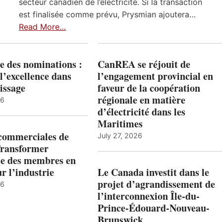
secteur canadien de l’électricité. Si la transaction
est finalisée comme prévu, Prysmian ajoutera…
Read More…
e des nominations :
CanREA se réjouit de
l’excellence dans
l’engagement provincial en
issage
faveur de la coopération
régionale en matière
26
d’électricité dans les
Maritimes
 commerciales de
July 27, 2026
Transformer
ise des membres en
ur l’industrie
Le Canada investit dans le
projet d’agrandissement de
26
l’interconnexion Île-du-
Prince-Édouard-Nouveau-
Brunswick