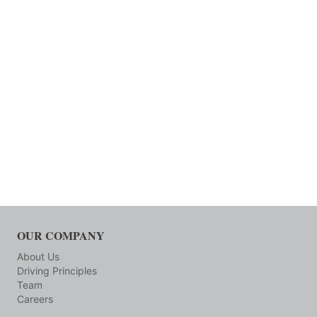
OUR COMPANY
About Us
Driving Principles
Team
Careers