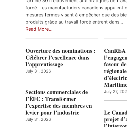
l’article 301 relativement aux pratiques de trava
forcé. Les manufacturiers canadiens appuient 
mesures fermes visant à empêcher que des bie
produits grâce au travail forcé entrent dans…
Read More…
Ouverture des nominations :
CanREA s
Célébrer l’excellence dans
l’engagem
l’apprentissage
faveur de
régionale
July 31, 2026
d’électric
Maritim
Sections commerciales de
July 27, 20
l’ÉFC : Transformer
l’expertise des membres en
levier pour l’industrie
Le Canada
projet d
July 31, 2026
l’interco