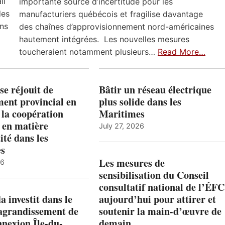
il
importante source d’incertitude pour les
des
manufacturiers québécois et fragilise davantage
ns
des chaînes d’approvisionnement nord-américaines
hautement intégrées. Les nouvelles mesures
toucheraient notamment plusieurs…
Read More…
e réjouit de
Bâtir un réseau électrique
ent provincial en
plus solide dans les
 la coopération
Maritimes
 en matière
July 27, 2026
ité dans les
es
Les mesures de
26
sensibilisation du Conseil
consultatif national de l’ÉFC
 investit dans le
aujourd’hui pour attirer et
’agrandissement de
soutenir la main-d’œuvre de
nnexion Île-du-
demain