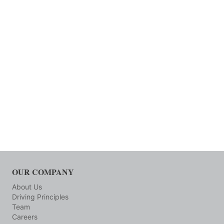
OUR COMPANY
About Us
Driving Principles
Team
Careers