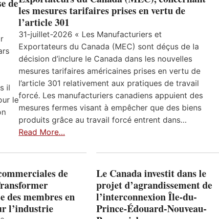
se de
les mesures tarifaires prises en vertu de
l’article 301
31-juillet-2026 « Les Manufacturiers et
r
Exportateurs du Canada (MEC) sont déçus de la
ars
décision d’inclure le Canada dans les nouvelles
mesures tarifaires américaines prises en vertu de
l’article 301 relativement aux pratiques de travail
 il
forcé. Les manufacturiers canadiens appuient des
ur le
mesures fermes visant à empêcher que des biens
on
produits grâce au travail forcé entrent dans…
Read More…
 commerciales de
Le Canada investit dans le
Transformer
projet d’agrandissement de
ise des membres en
l’interconnexion Île-du-
ur l’industrie
Prince-Édouard-Nouveau-