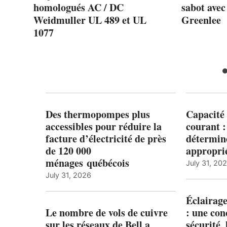
AC
homologués AC / DC
sabot avec
Weidmuller UL 489 et UL
Greenlee
1077
Des thermopompes plus
Capacité 
accessibles pour réduire la
courant 
facture d’électricité de près
détermine
de 120 000
appropri
ménages québécois
July 31, 20
July 31, 2026
Éclairage
Le nombre de vols de cuivre
: une con
sur les réseaux de Bell a
sécurité, 