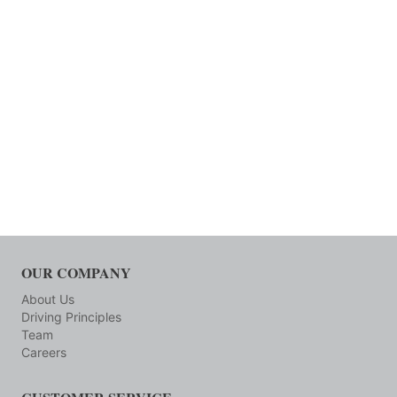
OUR COMPANY
About Us
Driving Principles
Team
Careers