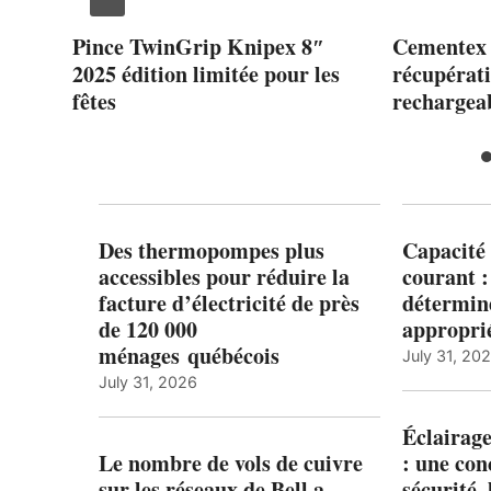
ent
Pince TwinGrip Knipex 8″
Cementex 
2025 édition limitée pour les
récupérat
fêtes
recharge
Des thermopompes plus
Capacité 
accessibles pour réduire la
courant 
facture d’électricité de près
détermine
de 120 000
appropri
ménages québécois
July 31, 20
July 31, 2026
Éclairage
Le nombre de vols de cuivre
: une con
sur les réseaux de Bell a
sécurité, 