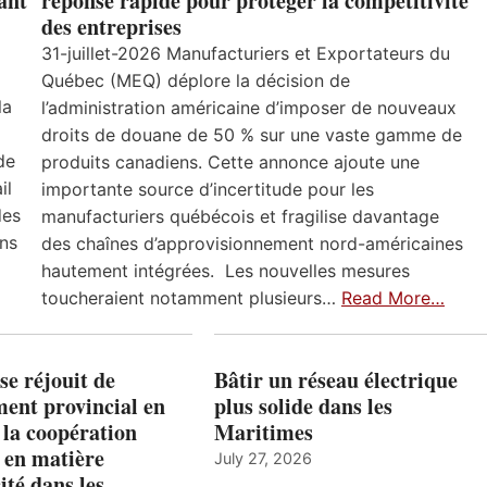
ant
réponse rapide pour protéger la compétitivité
des entreprises
31-juillet-2026 Manufacturiers et Exportateurs du
Québec (MEQ) déplore la décision de
la
l’administration américaine d’imposer de nouveaux
droits de douane de 50 % sur une vaste gamme de
de
produits canadiens. Cette annonce ajoute une
il
importante source d’incertitude pour les
des
manufacturiers québécois et fragilise davantage
ns
des chaînes d’approvisionnement nord-américaines
hautement intégrées. Les nouvelles mesures
toucheraient notamment plusieurs…
Read More…
e réjouit de
Bâtir un réseau électrique
ent provincial en
plus solide dans les
 la coopération
Maritimes
 en matière
July 27, 2026
ité dans les