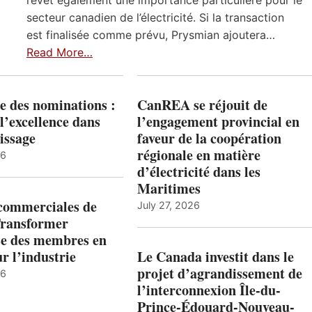
revêt également une importance particulière pour le
secteur canadien de l’électricité. Si la transaction
est finalisée comme prévu, Prysmian ajoutera…
Read More…
e des nominations :
CanREA se réjouit de
l’excellence dans
l’engagement provincial en
issage
faveur de la coopération
régionale en matière
26
d’électricité dans les
Maritimes
 commerciales de
July 27, 2026
Transformer
ise des membres en
ur l’industrie
Le Canada investit dans le
projet d’agrandissement de
26
l’interconnexion Île-du-
Prince-Édouard-Nouveau-