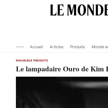
Skip
to
content
Accueil
Articles
Produits
Monde e
NOUVEAUX PRODUITS
Le lampadaire Ouro de Kim 