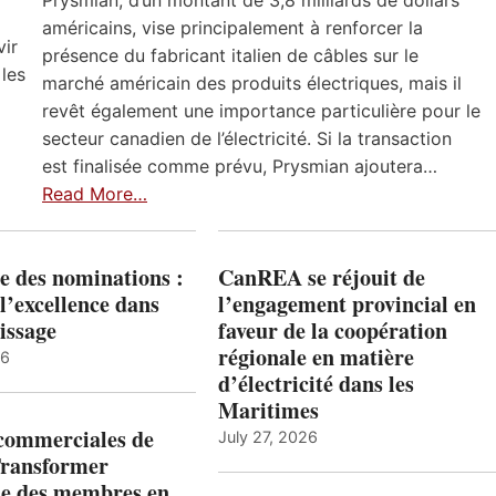
Prysmian, d’un montant de 3,8 milliards de dollars
américains, vise principalement à renforcer la
vir
présence du fabricant italien de câbles sur le
 les
marché américain des produits électriques, mais il
revêt également une importance particulière pour le
secteur canadien de l’électricité. Si la transaction
est finalisée comme prévu, Prysmian ajoutera…
Read More…
e des nominations :
CanREA se réjouit de
l’excellence dans
l’engagement provincial en
issage
faveur de la coopération
régionale en matière
26
d’électricité dans les
Maritimes
 commerciales de
July 27, 2026
Transformer
ise des membres en