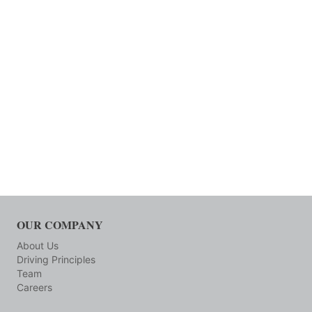
OUR COMPANY
About Us
Driving Principles
Team
Careers