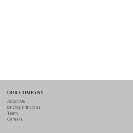
OUR COMPANY
About Us
Driving Principles
Team
Careers