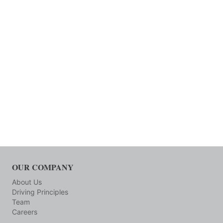
OUR COMPANY
About Us
Driving Principles
Team
Careers