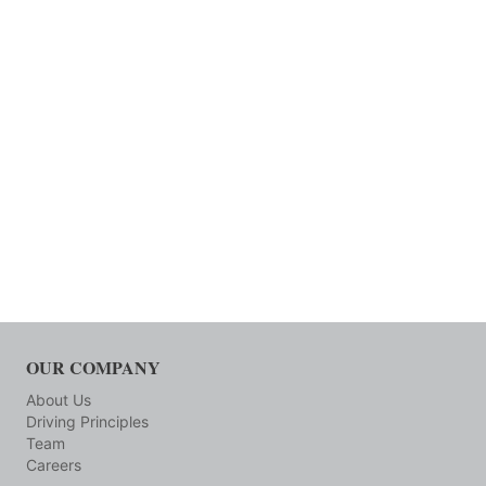
OUR COMPANY
About Us
Driving Principles
Team
Careers