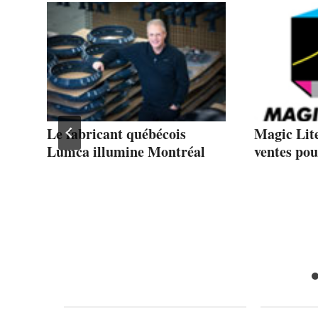
le
Le fabricant québécois
Magic Lite
Lumca illumine Montréal
ventes po