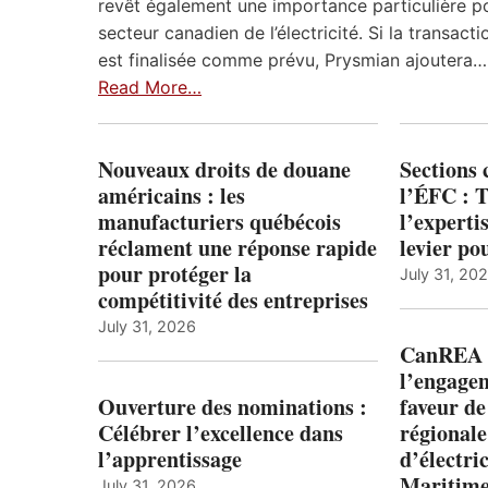
revêt également une importance particulière po
secteur canadien de l’électricité. Si la transacti
est finalisée comme prévu, Prysmian ajoutera…
Read More…
Nouveaux droits de douane
Sections
américains : les
l’ÉFC : 
manufacturiers québécois
l’expert
réclament une réponse rapide
levier po
pour protéger la
July 31, 20
compétitivité des entreprises
July 31, 2026
CanREA s
l’engagem
Ouverture des nominations :
faveur de
Célébrer l’excellence dans
régionale
l’apprentissage
d’électric
Maritim
July 31, 2026