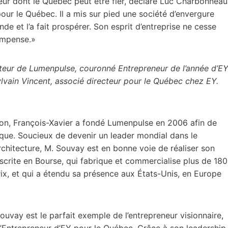
ur dont le Québec peut être fier, déclare Luc Charbonneau
our le Québec. Il a mis sur pied une société d’envergure
e et l’a fait prospérer. Son esprit d’entreprise ne cesse
ompense.»
ateur de Lumenpulse, couronné Entrepreneur de l’année d’E
ylvain Vincent, associé directeur pour le Québec chez EY.
on, François-Xavier a fondé Lumenpulse en 2006 afin de
onique. Soucieux de devenir un leader mondial dans le
rchitecture, M. Souvay est en bonne voie de réaliser son
nscrite en Bourse, qui fabrique et commercialise plus de 180
rix, et qui a étendu sa présence aux États-Unis, en Europe
ouvay est le parfait exemple de l’entrepreneur visionnaire,
l’Entrepreneur d’EY pour le Québec. Grâce à son leadership,