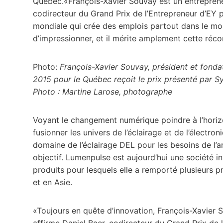
Québec.«François-Xavier Souvay est un entreprene
codirecteur du Grand Prix de l’Entrepreneur d’EY p
mondiale qui crée des emplois partout dans le mond
d’impressionner, et il mérite amplement cette réc
Photo:
François-Xavier Souvay, président et fond
2015 pour le Québec reçoit le prix présenté par S
Photo : Martine Larose, photographe
Voyant le changement numérique poindre à l’horiz
fusionner les univers de l’éclairage et de l’électr
domaine de l’éclairage DEL pour les besoins de l’a
objectif. Lumenpulse est aujourd’hui une société i
produits pour lesquels elle a remporté plusieurs p
et en Asie.
«Toujours en quête d’innovation, François-Xavier S
affirme Daniel Baer, codirecteur du Grand Prix de 