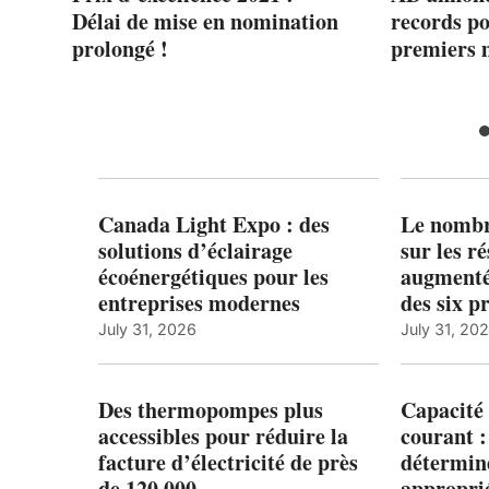
la
Délai de mise en nomination
records po
ail
prolongé !
premiers 
Canada Light Expo : des
Le nombre
solutions d’éclairage
sur les r
écoénergétiques pour les
augmenté
entreprises modernes
des six p
July 31, 2026
July 31, 20
Des thermopompes plus
Capacité 
accessibles pour réduire la
courant 
facture d’électricité de près
détermine
de 120 000
appropri