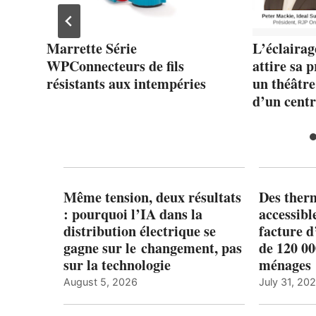
en
Marrette Série
L’éclairag
e
WPConnecteurs de fils
attire sa 
résistants aux intempéries
un théâtr
d’un centr
Même tension, deux résultats
Des ther
: pourquoi l’IA dans la
accessibl
distribution électrique se
facture d
gagne sur le changement, pas
de 120 0
sur la technologie
ménages 
August 5, 2026
July 31, 20