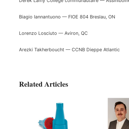
Derek Lamy Collège communautaire — Assiniboin
Biagio Iannantuono — FIOE 804 Breslau, ON
Lorenzo Losciuto — Aviron, QC
Arezki Takherboucht — CCNB Dieppe Atlantic
Related Articles