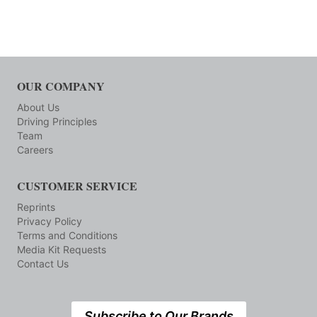
OUR COMPANY
About Us
Driving Principles
Team
Careers
CUSTOMER SERVICE
Reprints
Privacy Policy
Terms and Conditions
Media Kit Requests
Contact Us
Subscribe to Our Brands