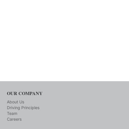
OUR COMPANY
About Us
Driving Principles
Team
Careers