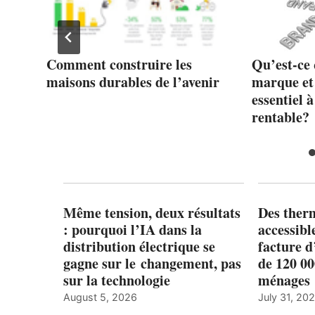
en
Comment construire les
Qu’est-ce 
e
maisons durables de l’avenir
marque et
essentiel à
rentable?
Même tension, deux résultats
Des ther
: pourquoi l’IA dans la
accessibl
distribution électrique se
facture d
gagne sur le changement, pas
de 120 0
sur la technologie
ménages 
August 5, 2026
July 31, 20