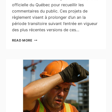
officielle du Québec pour recueillir les
commentaires du public. Ces projets de
règlement visent à prolonger d’un an la
période transitoire suivant l’entrée en vigueur
des plus récentes versions de ces…
PROLONGATION
READ MORE
DE
LA
PÉRIODE
TRANSITOIRE
EN
BÂTIMENT
ET
EN
ÉLECTRICITÉ
:
PROJETS
DE
RÈGLEMENT
PUBLIÉS