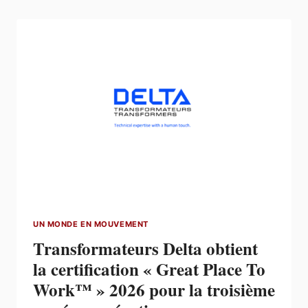
A
ÉTÉ
SÉLECTIONNÉ
POUR
FOURNIR
DES
SOLUTIONS
ÉLECTRIQUES
ET
D’AUTOMATISATION
POUR
LE
PROJET
«
ONTARIO
LINE
UN MONDE EN MOUVEMENT
SOUTH
»
Transformateurs Delta obtient
la certification « Great Place To
Work™ » 2026 pour la troisième