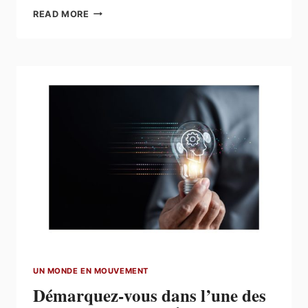
FORTES
READ MORE
CHALEURS
:
ADOPTEZ
LES
BONS
RÉFLEXES
POUR
TRAVAILLER
EN
TOUTE
SÉCURITÉ
UN MONDE EN MOUVEMENT
Démarquez-vous dans l’une des