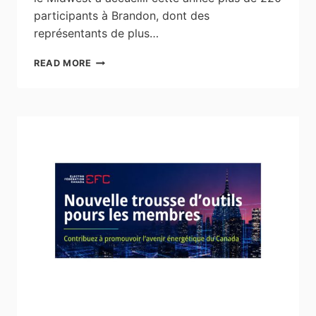
participants à Brandon, dont des
représentants de plus…
WESTBURNE
READ MORE
CÉLÈBRE
SON
CENTENAIRE
LORS
DU
SALON
PROFESSIONNEL
DE
BRANDON