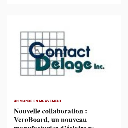
FAÇONNER
L’AVENIR
ÉNERGÉTIQUE
DU
CANADA
|
NOUVELLE
TROUSSE
D’OUTILS
DE
PLAIDOYER
DESTINÉE
AUX
MEMBRES
UN MONDE EN MOUVEMENT
Nouvelle collaboration :
VeroBoard, un nouveau
manufacturier d’éclairage