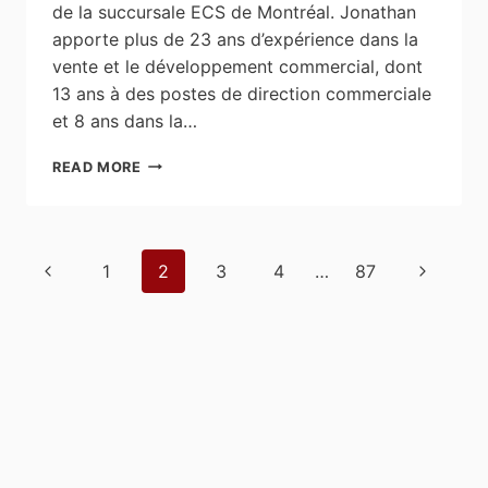
de la succursale ECS de Montréal. Jonathan
apporte plus de 23 ans d’expérience dans la
vente et le développement commercial, dont
13 ans à des postes de direction commerciale
et 8 ans dans la…
ECS
READ MORE
ELECTRICAL
CABLE
SUPPLY
SOUHAITE
Page
Previous
Next
1
2
3
4
…
87
LA
navigation
BIENVENUE
Page
Page
À
JONATHAN
LOUIS,
NOUVEAU
DIRECTEUR
DE
LA
SUCCURSALE