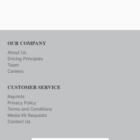
D’ECS
MONTRÉAL
OUR COMPANY
About Us
Driving Principles
Team
Careers
CUSTOMER SERVICE
Reprints
Privacy Policy
Terms and Conditions
Media Kit Requests
Contact Us