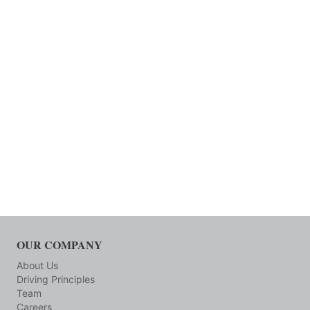
OUR COMPANY
About Us
Driving Principles
Team
Careers