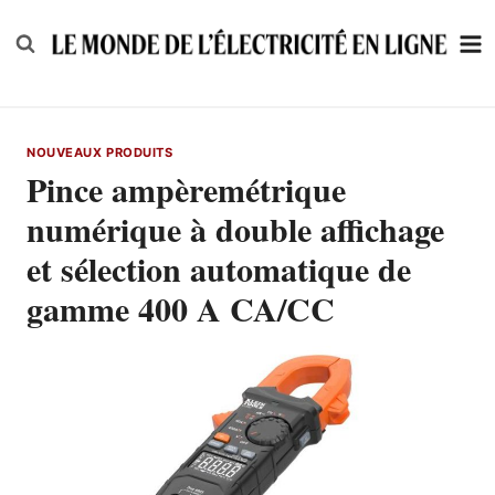
Skip
to
content
NOUVEAUX PRODUITS
Pince ampèremétrique
numérique à double affichage
et sélection automatique de
gamme 400 A CA/CC