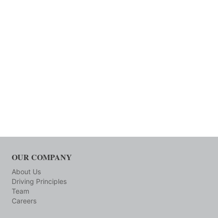
OUR COMPANY
About Us
Driving Principles
Team
Careers