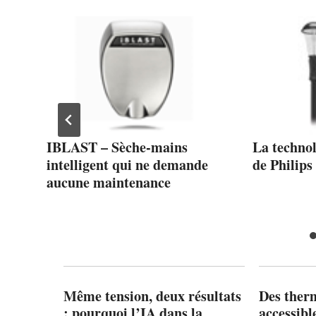
IBLAST – Sèche-mains
La techno
HO
intelligent qui ne demande
de Philips
aucune maintenance
Même tension, deux résultats
Des ther
: pourquoi l’IA dans la
accessibl