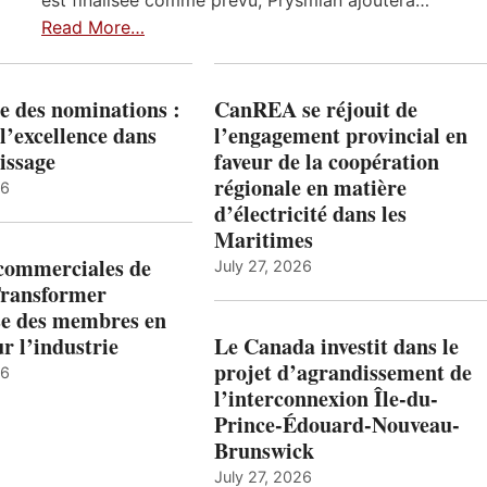
est finalisée comme prévu, Prysmian ajoutera…
Read More…
e des nominations :
CanREA se réjouit de
l’excellence dans
l’engagement provincial en
issage
faveur de la coopération
régionale en matière
26
d’électricité dans les
Maritimes
 commerciales de
July 27, 2026
Transformer
ise des membres en
ur l’industrie
Le Canada investit dans le
projet d’agrandissement de
26
l’interconnexion Île-du-
Prince-Édouard-Nouveau-
Brunswick
July 27, 2026