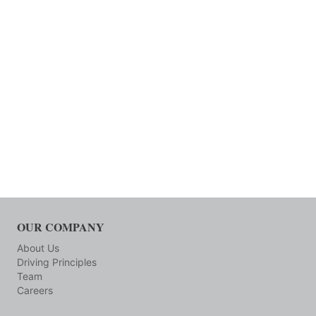
OUR COMPANY
About Us
Driving Principles
Team
Careers